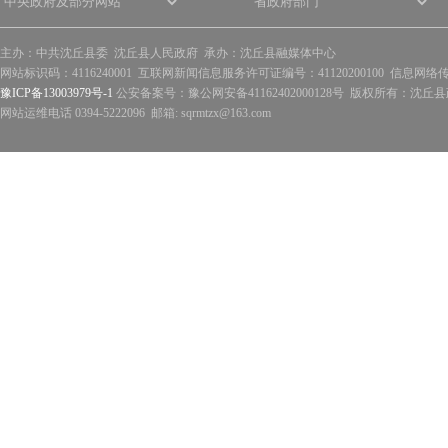
主办：中共沈丘县委 沈丘县人民政府 承办：沈丘县融媒体中心
网站标识码：4116240001 互联网新闻信息服务许可证编号：41120200100 信息网络
豫ICP备13003979号-1
公安备案号：豫公网安备41162402000128号 版权所有：沈丘县政
网站运维电话 0394-5222096 邮箱: sqrmtzx@163.com