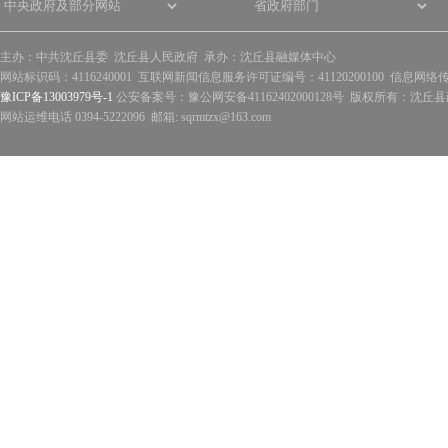
主办：中共沈丘县委 沈丘县人民政府 承办：沈丘县融媒体中心
网站标识码：4116240001 互联网新闻信息服务许可证编号：41120200100 信息网络
豫ICP备13003979号-1
公安备案号：豫公网安备41162402000128号 版权所有：沈丘县政
网站运维电话 0394-5222096 邮箱: sqrmtzx@163.com