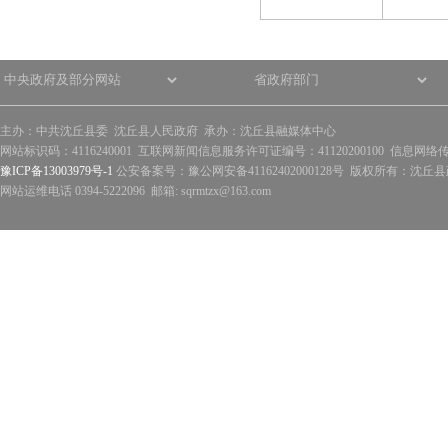
主办：中共沈丘县委 沈丘县人民政府 承办：沈丘县融媒体中心
网站标识码：4116240001 互联网新闻信息服务许可证编号：41120200100 信息网络
豫ICP备13003979号-1
公安备案号：豫公网安备41162402000128号 版权所有：沈丘县政
网站运维电话 0394-5222096 邮箱: sqrmtzx@163.com